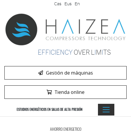
Cas
Eus
En
EFFICIENCY
OVER
L
I
M
I
TS
Gestión de máquinas
Tienda online
ESTUDIOS ENERGÉTICOS EN SALAS DE ALTA PRESIÓN
AHORRO ENERGETICO